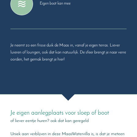
Eigen boot kan mee
Je neemt zo een frisse duik de Maas in, vanaf je eigen terras. Liever
luieren of loungen, ook dat kan natuurlijk. De sfeer brengt je naar verre
oorden, het gemak brengt je hier!
Je eigen aanlegplaats voor sloep of boot
of liever eentje huren? ook dat kan geregeld
Uniek aan verblijven in deze MaasWatervilla is, is dat je meteen