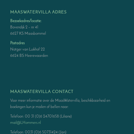
MAASWATERVILLA ADRES
Bezoekadres/locatie:
Bovendijk 2 – nr 41
6627 KS Maasbommel
Postadres
Notger van Luikhof 22
6624 BS Heerewaarden
MAASWATERVILLA CONTACT
Voor meer informatie over de MaasWatervilla, beschikbaarheid en
boekingen kun je mailen of bellen naar:
Telefoon: 00 31 (0)6 24701658 (Liliane)
mail@LHommers.nl
Telefoon: 0031 (0)6 50731424 (Jan)