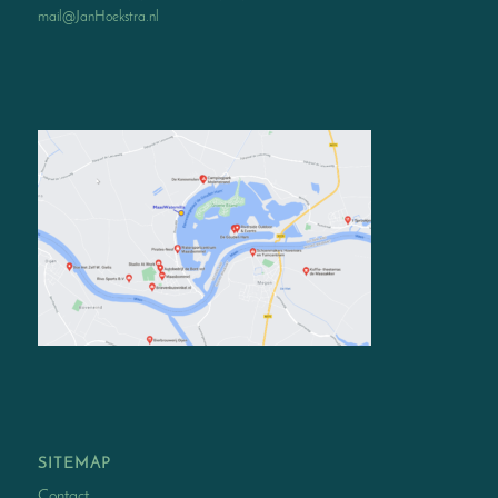
mail@JanHoekstra.nl
SITEMAP
Contact