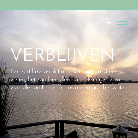
VERBLIJVEN
Een kort luxe verblijf of lekker lang vakantie
vieren, het kan hier allemaal. Lekker genieten
van alle comfort en fijn recreëren aan het water.