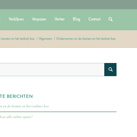
e
Verblijven
Verpozen
Vertier
Blog
Contact
bomen en het (online) bos
/
Algemeen
/
Ondernemen en de bomen en het (online) bos
TE BERICHTEN
 en de bomen en het (online) bos
door alle online opties?