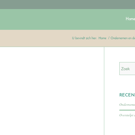
Hom
U bevindt zich hier:
Home
/
Ondernemen en de 
RECEN
Ondernemen
Overstelpt 