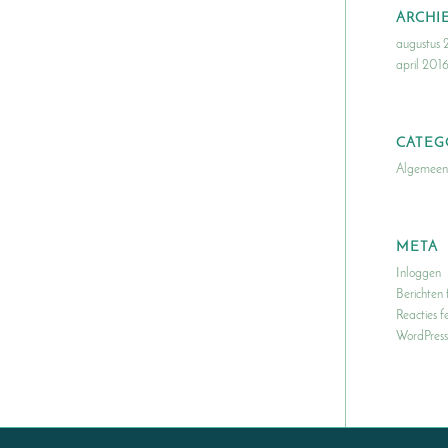
ARCHI
augustus 
april 201
CATEG
Algemeen
META
Inloggen
Berichten
Reacties f
WordPress