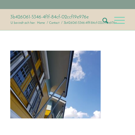
3b426061-5346-4f1f-84cf-02ccf19e976e
U bevindt zich hier:
Home
/
Contact
/
3b426061-5346-4f1f-84cf-02ccf19e976e