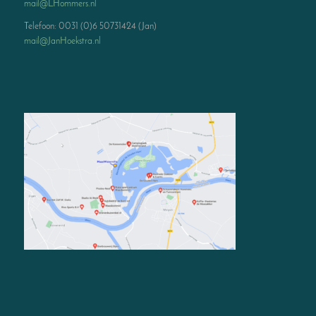
mail@LHommers.nl
Telefoon: 0031 (0)6 50731424 (Jan)
mail@JanHoekstra.nl