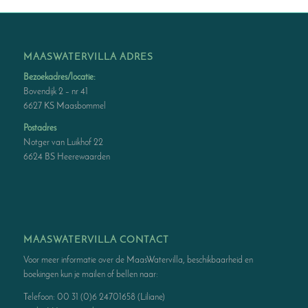
MAASWATERVILLA ADRES
Bezoekadres/locatie:
Bovendijk 2 – nr 41
6627 KS Maasbommel
Postadres
Notger van Luikhof 22
6624 BS Heerewaarden
MAASWATERVILLA CONTACT
Voor meer informatie over de MaasWatervilla, beschikbaarheid en
boekingen kun je mailen of bellen naar:
Telefoon: 00 31 (0)6 24701658 (Liliane)