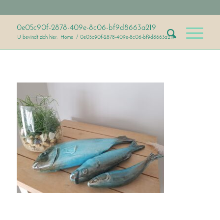
0e05c90f-2878-409e-8c06-bf9d8663a219
U bevindt zich hier:
Home
/
0e05c90f-2878-409e-8c06-bf9d8663a219