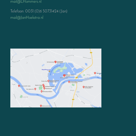
mail@LHommers.nl
Telefoon: 0031 (0)6 50731424 (Jan)
mail@JanHoekstra.nl