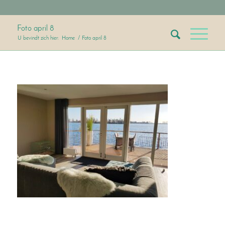
Foto april 8
U bevindt zich hier:
Home
/
Foto april 8