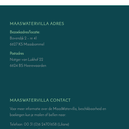
MAASWATERVILLA ADRES
Bezoekadres/locatie:
Bovendijk 2 – nr 41
6627 KS Maasbommel
Postadres
Notger van Luikhof 22
6624 BS Heerewaarden
MAASWATERVILLA CONTACT
Voor meer informatie over de MaasWatervilla, beschikbaarheid en
boekingen kun je mailen of bellen naar:
Telefoon: 00 31 (0)6 24701658 (Liliane)