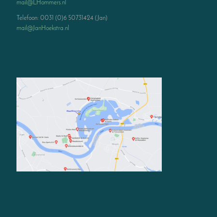
mail@LHommers.nl
Telefoon: 0031 (0)6 50731424 (Jan)
mail@JanHoekstra.nl