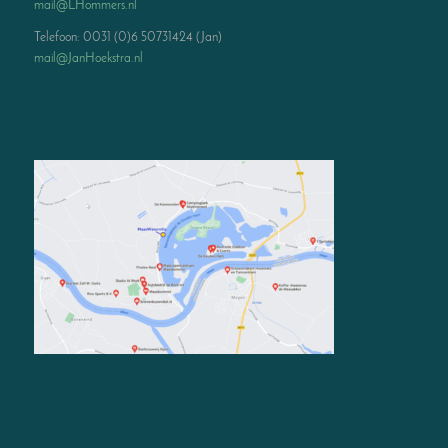
mail@LHommers.nl
Telefoon: 0031 (0)6 50731424 (Jan)
mail@JanHoekstra.nl