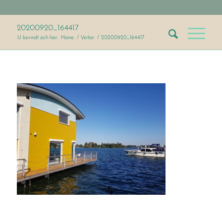
20200920_164417
U bevindt zich hier:
Home
/
Vertier
/
20200920_164417