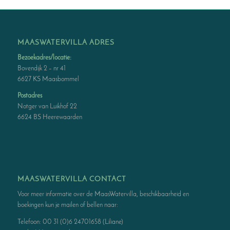
MAASWATERVILLA ADRES
Bezoekadres/locatie:
Bovendijk 2 – nr 41
6627 KS Maasbommel
Postadres
Notger van Luikhof 22
6624 BS Heerewaarden
MAASWATERVILLA CONTACT
Voor meer informatie over de MaasWatervilla, beschikbaarheid en
boekingen kun je mailen of bellen naar:
Telefoon: 00 31 (0)6 24701658 (Liliane)